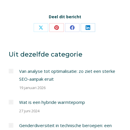
Deel dit bericht
Share
Share
Share
Share
on
on
on
on
X
Pinterest
Facebook
LinkedIn
Uit dezelfde categorie
Van analyse tot optimalisatie: zo ziet een sterke
SEO-aanpak eruit
19 januari 2026
Wat is een hybride warmtepomp
27 juni 2024
Genderdiversiteit in technische beroepen: een