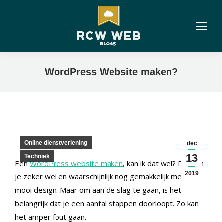
WordPress Website maken?
Online dienstverlening
dec
13
Techniek
Een
WordPress website maken
, kan ik dat wel? Dat kun
2019
je zeker wel en waarschijnlijk nog gemakkelijk met een
mooi design. Maar om aan de slag te gaan, is het
belangrijk dat je een aantal stappen doorloopt. Zo kan
het amper fout gaan.