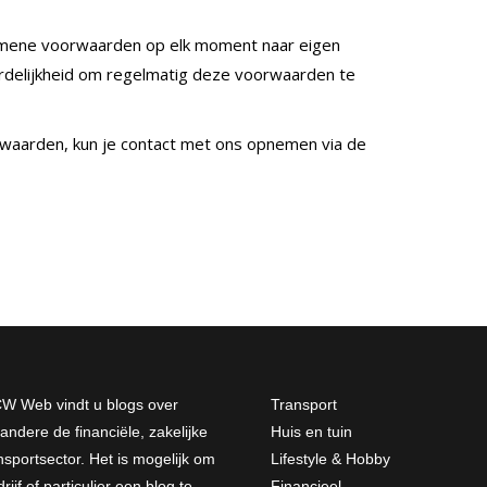
mene voorwaarden op elk moment naar eigen
rdelijkheid om regelmatig deze voorwaarden te
waarden, kun je contact met ons opnemen via de
W Web vindt u blogs over
Transport
andere de financiële, zakelijke
Huis en tuin
nsportsector. Het is mogelijk om
Lifestyle & Hobby
rijf of particulier een blog te
Financieel