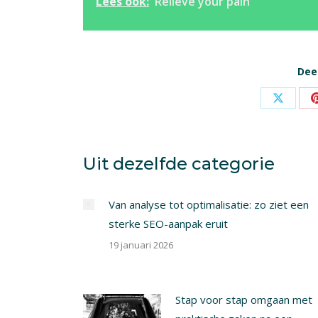
Lees ook:
Relieve your pain
Deel
Share
on
X
Uit dezelfde categorie
Van analyse tot optimalisatie: zo ziet een
sterke SEO-aanpak eruit
19 januari 2026
Stap voor stap omgaan met