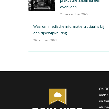
praktische zaken na een
overlijden
23 september 2025
Waarom medische informatie cruciaal is bij
een rijbewijskeuring
26 februari 2025
Op RC
onder 
en tra
als bed