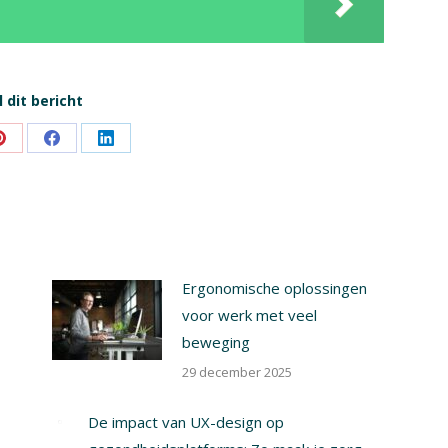
 dit bericht
Share
Share
Share
on
on
on
Pinterest
Facebook
LinkedIn
Ergonomische oplossingen
voor werk met veel
beweging
29 december 2025
De impact van UX-design op