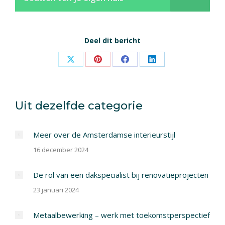
Deel dit bericht
Share
Share
Share
Share
on
on
on
on
X
Pinterest
Facebook
LinkedIn
Uit dezelfde categorie
Meer over de Amsterdamse interieurstijl
16 december 2024
De rol van een dakspecialist bij renovatieprojecten
23 januari 2024
Metaalbewerking – werk met toekomstperspectief