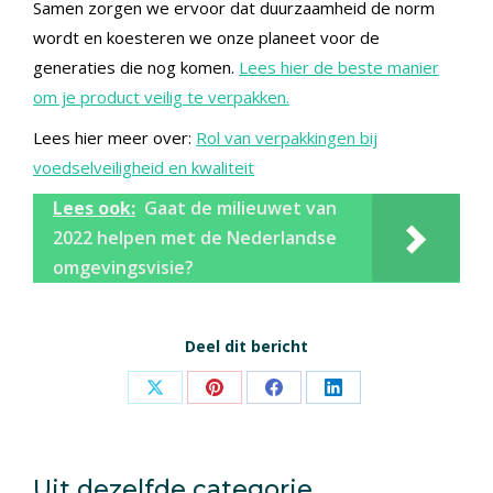
Samen zorgen we ervoor dat duurzaamheid de norm
wordt en koesteren we onze planeet voor de
generaties die nog komen.
Lees hier de beste manier
om je product veilig te verpakken.
Lees hier meer over:
Rol van verpakkingen bij
voedselveiligheid en kwaliteit
Lees ook:
Gaat de milieuwet van
2022 helpen met de Nederlandse
omgevingsvisie?
Deel dit bericht
Share
Share
Share
Share
on
on
on
on
X
Pinterest
Facebook
LinkedIn
Uit dezelfde categorie