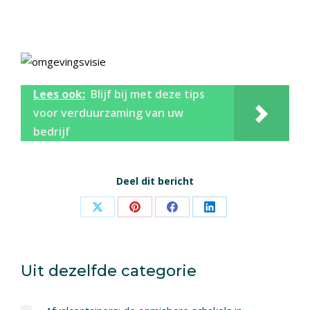
Lees ook:
Blijf bij met deze tips
voor verduurzaming van uw
bedrijf
Deel dit bericht
Share
Share
Share
Share
on
on
on
on
X
Pinterest
Facebook
LinkedIn
Uit dezelfde categorie