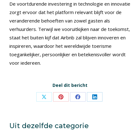
De voortdurende investering in technologie en innovatie
zorgt ervoor dat het platform relevant blijft voor de
veranderende behoeften van zowel gasten als
verhuurders. Terwijl we vooruitkijken naar de toekomst,
staat het buiten kijf dat Airbnb zal blijven innoveren en
inspireren, waardoor het wereldwijde toerisme
toegankelijker, persoonlijker en betekenisvoller wordt
voor iedereen.
Deel dit bericht
Share
Share
Share
Share
on
on
on
on
X
Pinterest
Facebook
LinkedIn
Uit dezelfde categorie