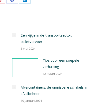
Share
Share
Share
on
on
on
Pinterest
Facebook
LinkedIn
Een kijkje in de transportsector:
palletvervoer
8 mei 2024
Tips voor een soepele
verhuizing
12 maart 2024
Afvalcontainers: de onmisbare schakels in
afvalbeheer
10 januari 2024