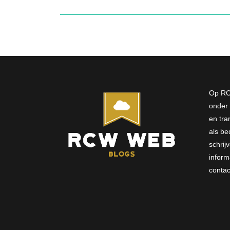
Op RC
onder 
en tra
als bed
schri
inform
conta