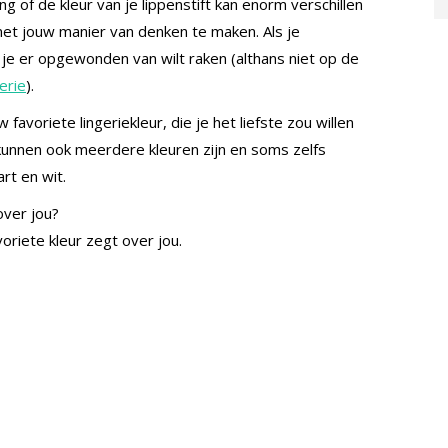
ting of de kleur van je lippenstift kan enorm verschillen
 met jouw manier van denken te maken. Als je
at je er opgewonden van wilt raken (althans niet op de
erie
).
favoriete lingeriekleur, die je het liefste zou willen
t kunnen ook meerdere kleuren zijn en soms zelfs
rt en wit.
over jou?
oriete kleur zegt over jou.