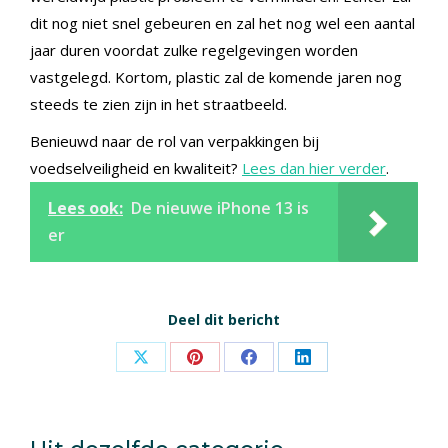
dit nog niet snel gebeuren en zal het nog wel een aantal
jaar duren voordat zulke regelgevingen worden
vastgelegd. Kortom, plastic zal de komende jaren nog
steeds te zien zijn in het straatbeeld.
Benieuwd naar de rol van verpakkingen bij
voedselveiligheid en kwaliteit?
Lees dan hier verder
.
Lees ook:
De nieuwe iPhone 13 is
er
Deel dit bericht
Share
Share
Share
Share
on
on
on
on
X
Pinterest
Facebook
LinkedIn