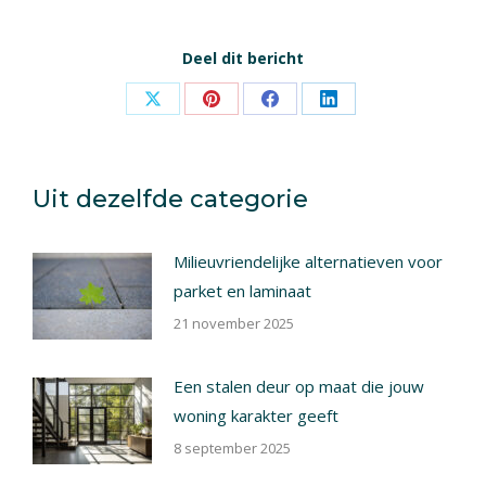
Deel dit bericht
Share
Share
Share
Share
on
on
on
on
X
Pinterest
Facebook
LinkedIn
Uit dezelfde categorie
Milieuvriendelijke alternatieven voor
parket en laminaat
21 november 2025
Een stalen deur op maat die jouw
woning karakter geeft
8 september 2025