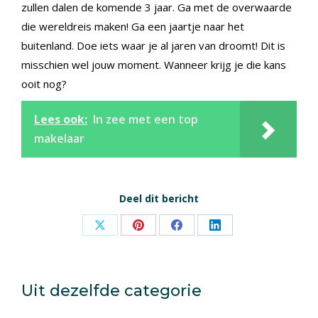
zullen dalen de komende 3 jaar. Ga met de overwaarde
die wereldreis maken! Ga een jaartje naar het
buitenland. Doe iets waar je al jaren van droomt! Dit is
misschien wel jouw moment. Wanneer krijg je die kans
ooit nog?
Lees ook:
In zee met een top
makelaar
Deel dit bericht
Share
Share
Share
Share
on
on
on
on
X
Pinterest
Facebook
LinkedIn
Uit dezelfde categorie