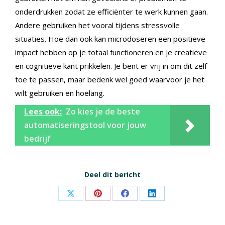
onderdrukken zodat ze efficiënter te werk kunnen gaan.
Andere gebruiken het vooral tijdens stressvolle
situaties. Hoe dan ook kan microdoseren een positieve
impact hebben op je totaal functioneren en je creatieve
en cognitieve kant prikkelen. Je bent er vrij in om dit zelf
toe te passen, maar bedenk wel goed waarvoor je het
wilt gebruiken en hoelang.
Lees ook:
Zo kies je de beste
automatiseringstool voor jouw
bedrijf
Deel dit bericht
Share
Share
Share
Share
on
on
on
on