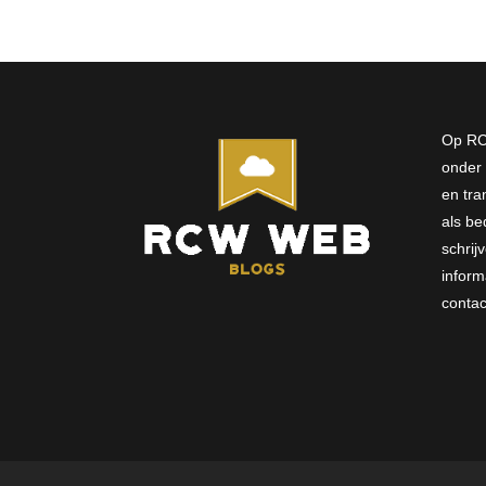
Op RC
onder 
en tra
als bed
schri
inform
conta