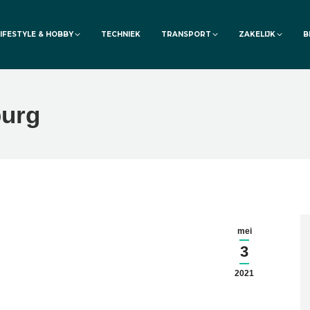
LIFESTYLE & HOBBY
TECHNIEK
TRANSPORT
ZAKELIJK
B
burg
mei
3
2021