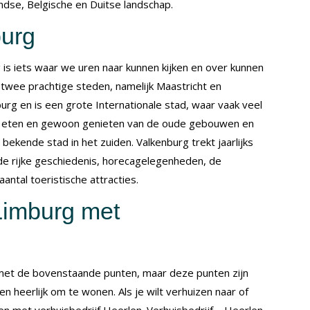
andse, Belgische en Duitse landschap.
burg
 is iets waar we uren naar kunnen kijken en over kunnen
twee prachtige steden, namelijk Maastricht en
urg en is een grote Internationale stad, waar vaak veel
lijk eten en gewoon genieten van de oude gebouwen en
 bekende stad in het zuiden. Valkenburg trekt jaarlijks
de rijke geschiedenis, horecagelegenheden, de
antal toeristische attracties.
Limburg met
n
met de bovenstaande punten, maar deze punten zijn
en heerlijk om te wonen. Als je wilt verhuizen naar of
men met verhuisbedrijf Heerlen. Verhuisbedrijf Heerlen