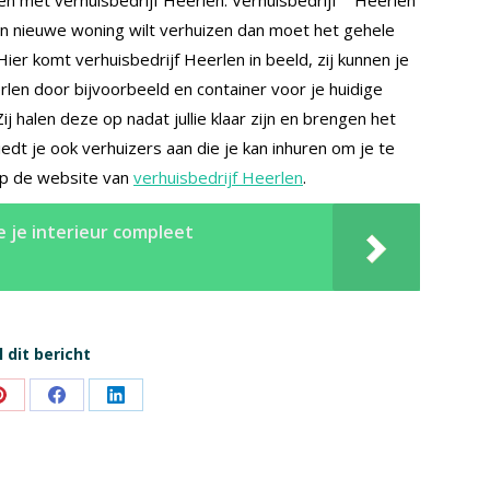
een nieuwe woning wilt verhuizen dan moet het gehele
Hier komt verhuisbedrijf Heerlen in beeld, zij kunnen je
rlen door bijvoorbeeld en container voor je huidige
j halen deze op nadat jullie klaar zijn en brengen het
edt je ook verhuizers aan die je kan inhuren om je te
op de website van
verhuisbedrijf Heerlen
.
 je interieur compleet
 dit bericht
Share
Share
Share
on
on
on
Pinterest
Facebook
LinkedIn