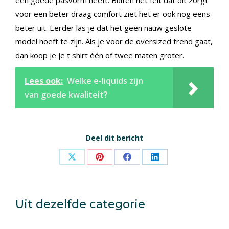
een goede pasvorm heeft. Buiten het feit dat dit zorgt
voor een beter draag comfort ziet het er ook nog eens
beter uit. Eerder las je dat het geen nauw geslote
model hoeft te zijn. Als je voor de oversized trend gaat,
dan koop je je t shirt één of twee maten groter.
Lees ook:
Welke e-liquids zijn
van goede kwaliteit?
Deel dit bericht
Share
Share
Share
Share
on
on
on
on
X
Pinterest
Facebook
LinkedIn
Uit dezelfde categorie