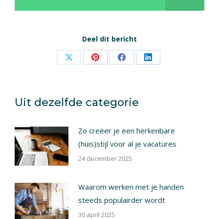
Deel dit bericht
Share
Share
Share
Share
on
on
on
on
X
Pinterest
Facebook
LinkedIn
Uit dezelfde categorie
Zo creëer je een herkenbare
(huis)stijl voor al je vacatures
24 december 2025
Waarom werken met je handen
steeds populairder wordt
30 april 2025