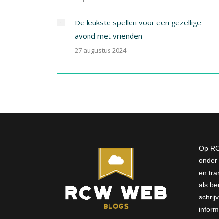
De leukste spellen voor een gezellige
avond met vrienden
27 augustus 2024
Op RC
onder 
en tra
als bed
schri
inform