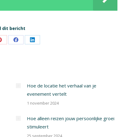
 dit bericht
Share
Share
Share
on
on
on
Pinterest
Facebook
LinkedIn
Hoe de locatie het verhaal van je
evenement vertelt
1 november 2024
Hoe alleen reizen jouw persoonlijke groei
stimuleert
25 september 2024