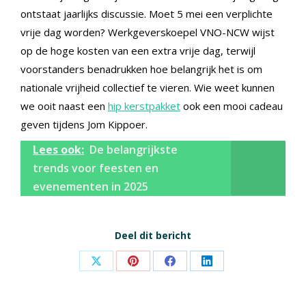
ontstaat jaarlijks discussie. Moet 5 mei een verplichte
vrije dag worden? Werkgeverskoepel VNO-NCW wijst
op de hoge kosten van een extra vrije dag, terwijl
voorstanders benadrukken hoe belangrijk het is om
nationale vrijheid collectief te vieren. Wie weet kunnen
we ooit naast een
hip kerstpakket
ook een mooi cadeau
geven tijdens Jom Kippoer.
Lees ook:
De belangrijkste
trends voor feesten en
evenementen in 2025
Deel dit bericht
Share
Share
Share
Share
on
on
on
on