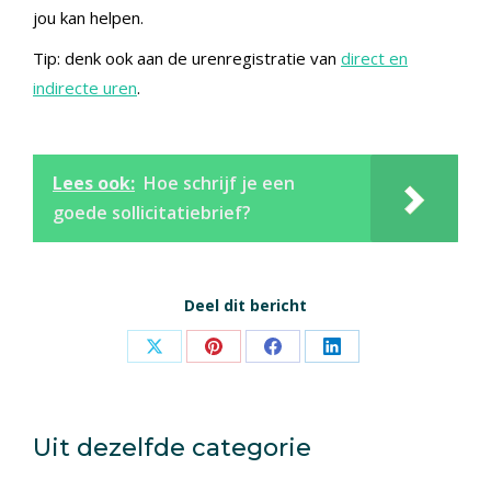
jou kan helpen.
Tip: denk ook aan de urenregistratie van
direct en
indirecte uren
.
Lees ook:
Hoe schrijf je een
goede sollicitatiebrief?
Deel dit bericht
Share
Share
Share
Share
on
on
on
on
X
Pinterest
Facebook
LinkedIn
Uit dezelfde categorie