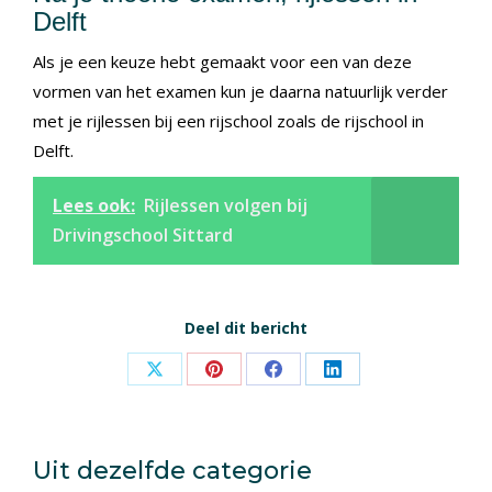
Delft
Als je een keuze hebt gemaakt voor een van deze
vormen van het examen kun je daarna natuurlijk verder
met je rijlessen bij een rijschool zoals de rijschool in
Delft.
Lees ook:
Rijlessen volgen bij
Drivingschool Sittard
Deel dit bericht
Share
Share
Share
Share
on
on
on
on
X
Pinterest
Facebook
LinkedIn
Uit dezelfde categorie