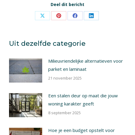
Deel dit bericht
Share
Share
Share
Share
on
on
on
on
X
Pinterest
Facebook
LinkedIn
Uit dezelfde categorie
Milieuvriendelijke alternatieven voor
parket en laminaat
21 november 2025
Een stalen deur op maat die jouw
woning karakter geeft
8 september 2025
Hoe je een budget opstelt voor