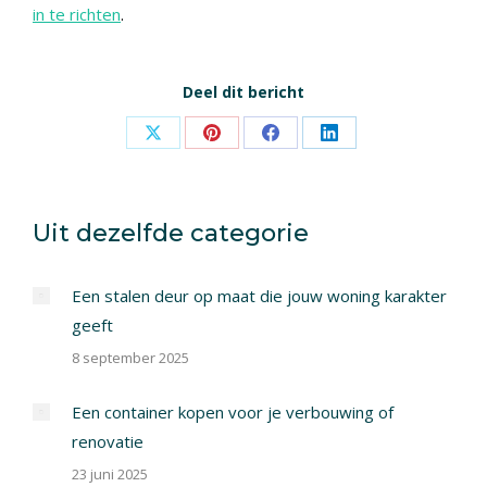
in te richten
.
Deel dit bericht
Share
Share
Share
Share
on
on
on
on
X
Pinterest
Facebook
LinkedIn
Uit dezelfde categorie
Een stalen deur op maat die jouw woning karakter
geeft
8 september 2025
Een container kopen voor je verbouwing of
renovatie
23 juni 2025