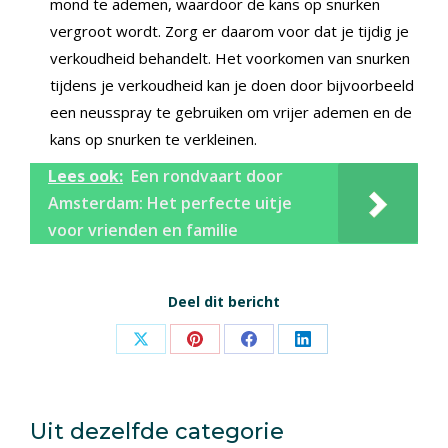
mond te ademen, waardoor de kans op snurken
vergroot wordt. Zorg er daarom voor dat je tijdig je
verkoudheid behandelt. Het voorkomen van snurken
tijdens je verkoudheid kan je doen door bijvoorbeeld
een neusspray te gebruiken om vrijer ademen en de
kans op snurken te verkleinen.
Lees ook:
Een rondvaart door
Amsterdam: Het perfecte uitje
voor vrienden en familie
Deel dit bericht
Share
Share
Share
Share
on
on
on
on
X
Pinterest
Facebook
LinkedIn
Uit dezelfde categorie