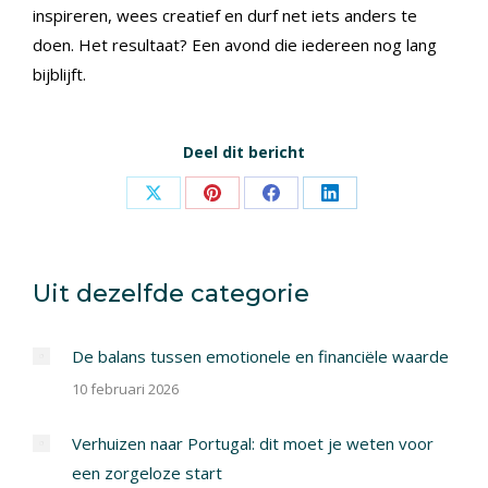
inspireren, wees creatief en durf net iets anders te
doen. Het resultaat? Een avond die iedereen nog lang
bijblijft.
Deel dit bericht
Share
Share
Share
Share
on
on
on
on
X
Pinterest
Facebook
LinkedIn
Uit dezelfde categorie
De balans tussen emotionele en financiële waarde
10 februari 2026
Verhuizen naar Portugal: dit moet je weten voor
een zorgeloze start