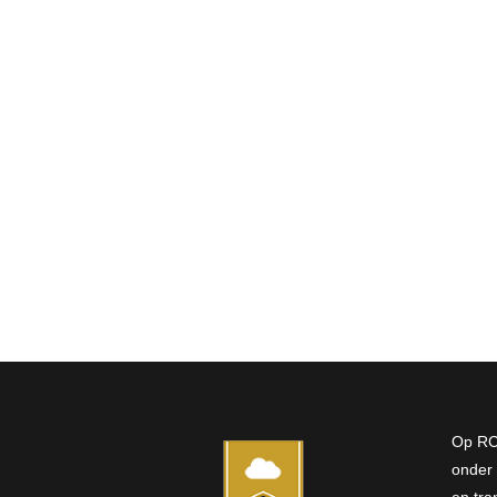
Manieren om minder geld
uit te geven
Financieel
27 april 2021
Lees meer
Op RC
onder 