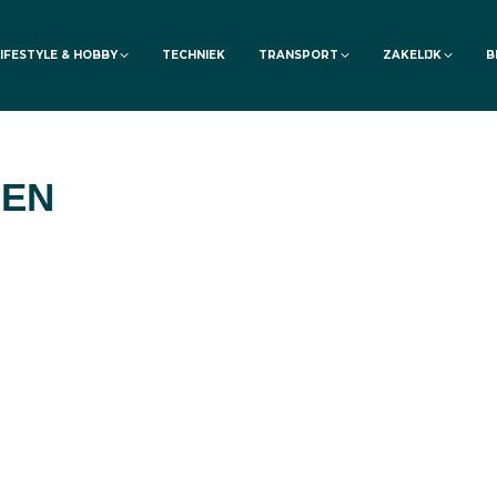
LIFESTYLE & HOBBY
TECHNIEK
TRANSPORT
ZAKELIJK
B
GEN
Het is bijna nieuwjaar!
Heeft u al goede
voornemens?
Gezondheid
,
Huis en tuin
12 december 2022
Lees meer