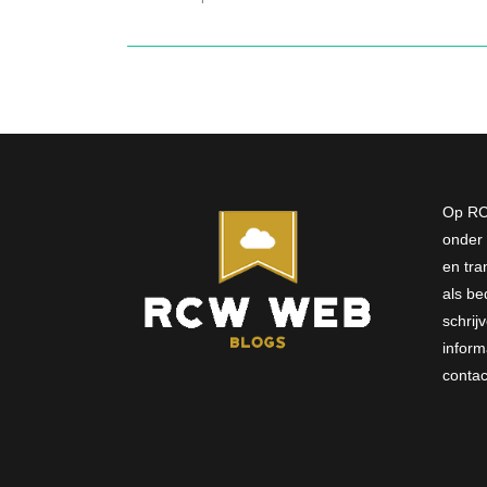
Op RC
onder 
en tra
als bed
schri
inform
conta