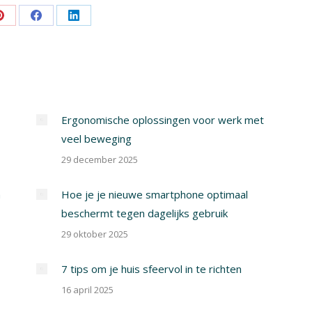
Share
Share
Share
on
on
on
Pinterest
Facebook
LinkedIn
Ergonomische oplossingen voor werk met
veel beweging
29 december 2025
n
Hoe je je nieuwe smartphone optimaal
beschermt tegen dagelijks gebruik
29 oktober 2025
7 tips om je huis sfeervol in te richten
16 april 2025