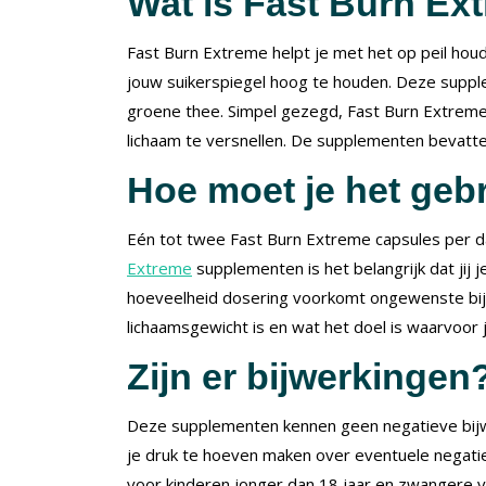
Wat is Fast Burn Ex
Fast Burn Extreme helpt je met het op peil ho
jouw suikerspiegel hoog te houden. Deze supp
groene thee. Simpel gezegd, Fast Burn Extreme 
lichaam te versnellen. De supplementen bevatte
Hoe moet je het geb
Eén tot twee Fast Burn Extreme capsules per da
Extreme
supplementen is het belangrijk dat jij
hoeveelheid dosering voorkomt ongewenste bijw
lichaamsgewicht is en wat het doel is waarvoor 
Zijn er bijwerkingen
Deze supplementen kennen geen negatieve bijw
je druk te hoeven maken over eventuele negatie
voor kinderen jonger dan 18 jaar en zwangere 