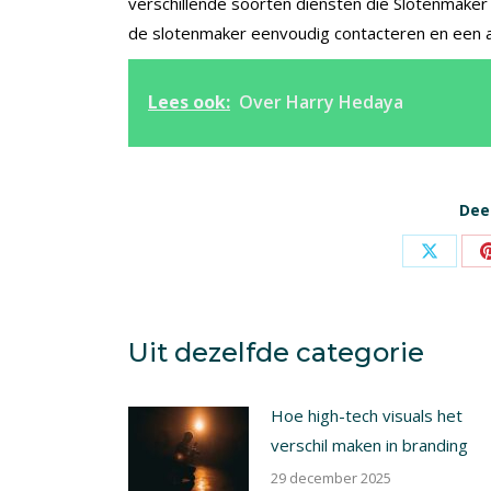
verschillende soorten diensten die Slotenmaker 
de slotenmaker eenvoudig contacteren en een a
Lees ook:
Over Harry Hedaya
Deel
Share
on
X
Uit dezelfde categorie
Hoe high-tech visuals het
verschil maken in branding
29 december 2025