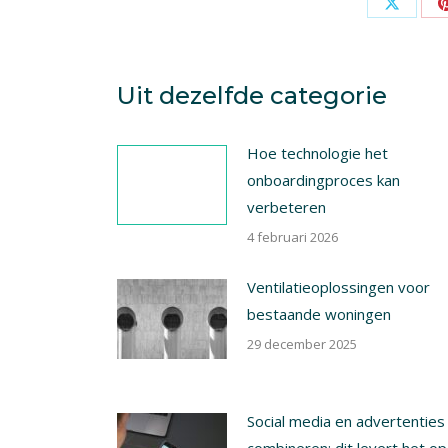
Share
on
X
Uit dezelfde categorie
Hoe technologie het
onboardingproces kan
verbeteren
4 februari 2026
Ventilatieoplossingen voor
bestaande woningen
29 december 2025
Social media en advertenties
combineren: dit levert het op