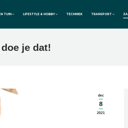
EN TUIN
LIFESTYLE & HOBBY
TECHNIEK
TRANSPORT
ZA
doe je dat!
dec
8
2021