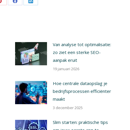
Share
Share
Share
on
on
on
Pinterest
Facebook
LinkedIn
Van analyse tot optimalisatie:
zo ziet een sterke SEO-
aanpak eruit
19 januari 2026
Hoe centrale dataopslag je
bedrijfsprocessen efficiënter
maakt
3 december 2025
Slim starten: praktische tips
om jouw eerste app te