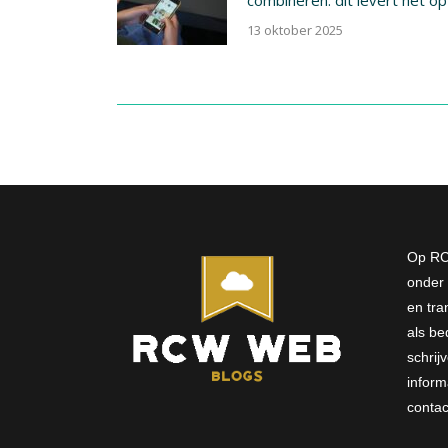
13 oktober 2025
Op RC
onder 
en tra
als bed
schri
inform
conta