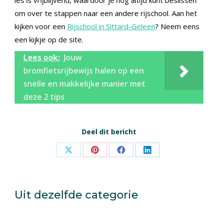
les is vrijblijvend, waardoor je nog altijd kunt beslissen
om over te stappen naar een andere rijschool. Aan het
kijken voor een
Rijschool in Sittard-Geleen
? Neem eens
een kijkje op de site.
Lees ook:
Jouw
bromfietsrijbewijs halen op een
snelle en makkelijke manier met
deze 2 tips
Deel dit bericht
Share
Share
Share
Share
on
on
on
on
X
Pinterest
Facebook
LinkedIn
Uit dezelfde categorie