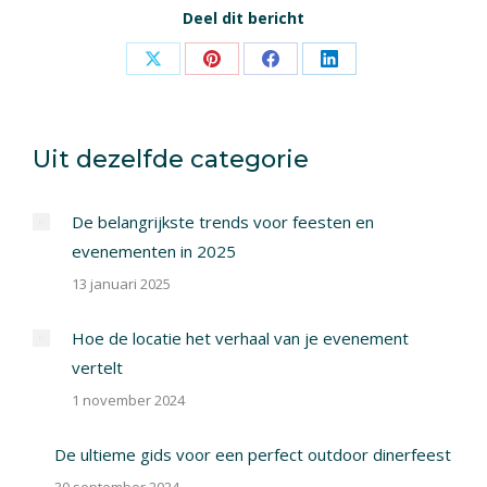
Deel dit bericht
Share
Share
Share
Share
on
on
on
on
X
Pinterest
Facebook
LinkedIn
Uit dezelfde categorie
De belangrijkste trends voor feesten en
evenementen in 2025
13 januari 2025
Hoe de locatie het verhaal van je evenement
vertelt
1 november 2024
De ultieme gids voor een perfect outdoor dinerfeest