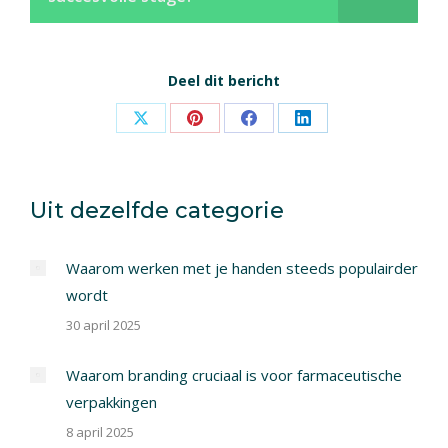
Deel dit bericht
Share
Share
Share
Share
on
on
on
on
X
Pinterest
Facebook
LinkedIn
Uit dezelfde categorie
Waarom werken met je handen steeds populairder
wordt
30 april 2025
Waarom branding cruciaal is voor farmaceutische
verpakkingen
8 april 2025