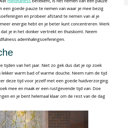
 wat
mindfulness
betekent, is het nemen van een pauze
om een goede pauze te nemen van waar je mee bezig
gsoefeningen en probeer afstand te nemen van al je
 meer energie hebt en je beter kunt concentreren. Werk
 dat je in het donker vertrekt en thuiskomt. Neem
dfulness ademhalingsoefeningen.
che
 tijden van het jaar. Niet zo gek dus dat je op zoek
 lekker warm bad of warme douche. Neem ruim de tijd
r deze tijd voor jezelf met een goede huidverzorging.
 boek mee en maak er een rustgevende tijd van. Doe
ingen en je bent helemaal klaar om de rest van de dag