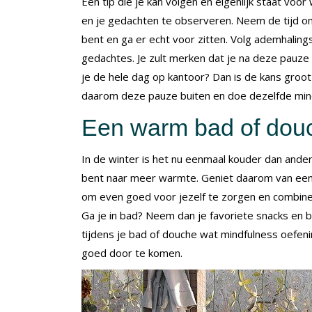
Een tip die je kan volgen en eigenlijk staat voor
en je gedachten te observeren. Neem de tijd 
bent en ga er echt voor zitten. Volg ademhalin
gedachtes. Je zult merken dat je na deze pauze
je de hele dag op kantoor? Dan is de kans groot
daarom deze pauze buiten en doe dezelfde min
Een warm bad of dou
In de winter is het nu eenmaal kouder dan andere
bent naar meer warmte. Geniet daarom van een
om even goed voor jezelf te zorgen en combinee
Ga je in bad? Neem dan je favoriete snacks en
tijdens je bad of douche wat mindfulness oefen
goed door te komen.