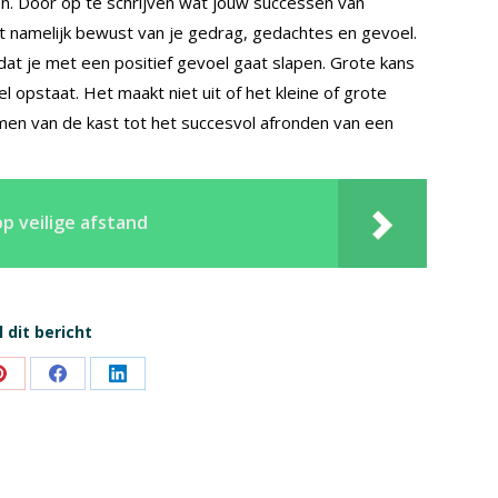
len. Door op te schrijven wat jouw successen van
nt namelijk bewust van je gedrag, gedachtes en gevoel.
at je met een positief gevoel gaat slapen. Grote kans
 opstaat. Het maakt niet uit of het kleine of grote
imen van de kast tot het succesvol afronden van een
p veilige afstand
 dit bericht
Share
Share
Share
on
on
on
Pinterest
Facebook
LinkedIn