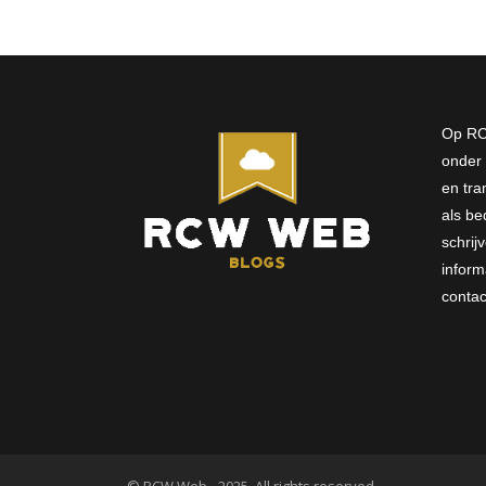
Op RC
onder 
en tra
als bed
schri
inform
conta