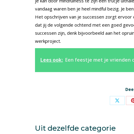
je kan door mindfulness te zijn een trucje uitha
vandaag waren ben je heel mindful bezig. Je be
Het opschrijven van je successen zorgt ervoor d
dat jij de volgende ochtend met een goed gevoel
successen zijn, denk bijvoorbeeld aan het opru
werkproject.
Lees ook:
Een feestje met je vrienden o
Deel
Share
on
X
Uit dezelfde categorie