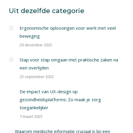
X
Pinterest
Facebook
LinkedIn
Uit dezelfde categorie
Ergonomische oplossingen voor werk met veel
beweging
29 december 2025
Stap voor stap omgaan met praktische zaken na
een overlijden
23 september 2025
De impact van UX-design op
gezondheidsplatforms: Zo maak je zorg
toegankelijker
7 maart 2025
Waarom medische informatie cruciaal is bij een