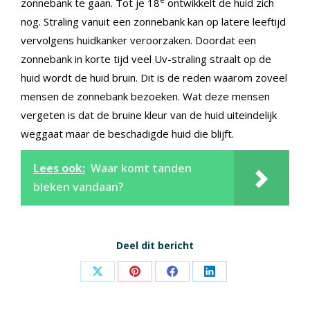
zonnebank te gaan. Tot je 18
ontwikkelt de huid zich
nog. Straling vanuit een zonnebank kan op latere leeftijd
vervolgens huidkanker veroorzaken. Doordat een
zonnebank in korte tijd veel Uv-straling straalt op de
huid wordt de huid bruin. Dit is de reden waarom zoveel
mensen de zonnebank bezoeken. Wat deze mensen
vergeten is dat de bruine kleur van de huid uiteindelijk
weggaat maar de beschadigde huid die blijft.
Lees ook:
Waar komt tanden
bleken vandaan?
Deel dit bericht
Share
Share
Share
Share
on
on
on
on