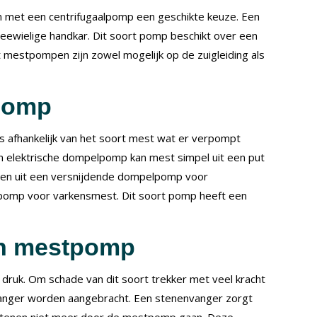
en met een centrifugaalpomp een geschikte keuze. Een
ewielige handkar. Dit soort pomp beschikt over een
t mestpompen zijn zowel mogelijk op de zuigleiding als
pomp
s afhankelijk van het soort mest wat er verpompt
 elektrische dompelpomp kan mest simpel uit een put
den uit een versnijdende dompelpomp voor
pomp voor varkensmest. Dit soort pomp heeft een
en mestpomp
ruk. Om schade van dit soort trekker met veel kracht
anger worden aangebracht. Een stenenvanger zorgt
 stenen niet meer door de mestpomp gaan. Deze