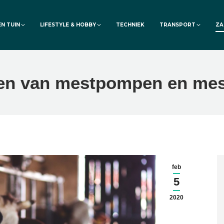
EN TUIN
LIFESTYLE & HOBBY
TECHNIEK
TRANSPORT
ZA
tten van mestpompen en me
feb
5
2020