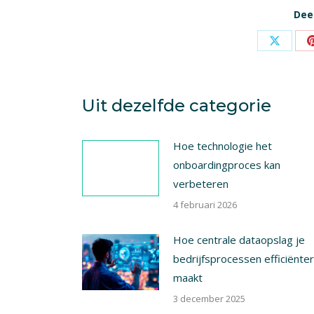
Deel
Share
on
X
Uit dezelfde categorie
Hoe technologie het
onboardingproces kan
verbeteren
4 februari 2026
Hoe centrale dataopslag je
bedrijfsprocessen efficiënter
maakt
3 december 2025