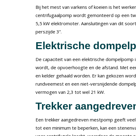
Bij het mest van varkens of koeien is het werk
centrifugaalpomp wordt gemonteerd op een twe
5,5 kW elektromoter. Aansluitingen van dit soor
perszijde 3”.
Elektrische dompel
De capaciteit van een elektrische dompelpomp i
wordt, de opvoerhoogte en de afstand. Met een
en kelder gehaald worden. Er kan gekozen wor
rundveemest en een niet-versnijdende dompel
vermogen van 2,3 tot wel 21 kW.
Trekker aangedrev
Een trekker aangedreven mestpomp geeft veel d
tot een minimum te beperken, kan een stenenv
voor centrifugale kracht, waardoor de meeste