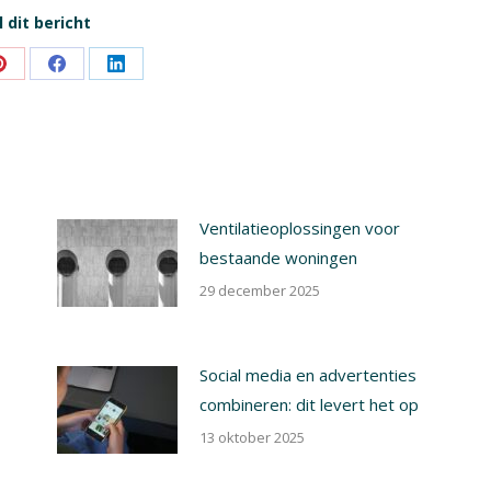
 dit bericht
Share
Share
Share
on
on
on
Pinterest
Facebook
LinkedIn
Ventilatieoplossingen voor
bestaande woningen
29 december 2025
Social media en advertenties
combineren: dit levert het op
13 oktober 2025