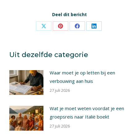
Deel dit bericht
Share
Share
Share
Share
on
on
on
on
X
Pinterest
Facebook
LinkedIn
Uit dezelfde categorie
Waar moet je op letten bij een
verbouwing aan huis
27 juli 2026
Wat je moet weten voordat je een
groepsreis naar Italië boekt
27 juli 2026