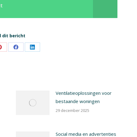
ct
 dit bericht
Share
Share
Share
on
on
on
Pinterest
Facebook
LinkedIn
Ventilatieoplossingen voor
bestaande woningen
29 december 2025
Social media en advertenties