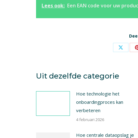
Lees ook:
Een EAN code voor uw produ
Deel
Share
on
X
Uit dezelfde categorie
Hoe technologie het
onboardingproces kan
verbeteren
4 februari 2026
Hoe centrale dataopslag je