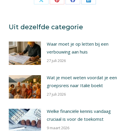
Share
Share
Share
Share
on
on
on
on
X
Pinterest
Facebook
LinkedIn
Uit dezelfde categorie
Waar moet je op letten bij een
verbouwing aan huis
27 juli 2026
Wat je moet weten voordat je een
groepsreis naar Italië boekt
27 juli 2026
Welke financiële kennis vandaag
cruciaal is voor de toekomst
9 maart 2026