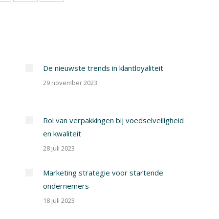
Share
Share
Share
on
on
on
Pinterest
Facebook
LinkedIn
De nieuwste trends in klantloyaliteit
29 november 2023
Rol van verpakkingen bij voedselveiligheid
en kwaliteit
28 juli 2023
Marketing strategie voor startende
ondernemers
18 juli 2023