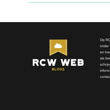
Op RC
onder 
en tra
als bed
schri
inform
conta