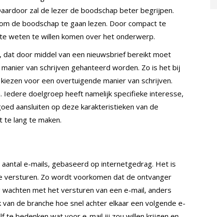
. Daardoor zal de lezer de boodschap beter begrijpen.
id om de boodschap te gaan lezen. Door compact te
 te weten te willen komen over het onderwerp.
en, dat door middel van een nieuwsbrief bereikt moet
manier van schrijven gehanteerd worden. Zo is het bij
 kiezen voor een overtuigende manier van schrijven.
. Iedere doelgroep heeft namelijk specifieke interesse,
ed aansluiten op deze karakteristieken van de
t te lang te maken.
 aantal e-mails, gebaseerd op internetgedrag. Het is
l te versturen. Zo wordt voorkomen dat de ontvanger
ng wachten met het versturen van een e-mail, anders
ijk van de branche hoe snel achter elkaar een volgende e-
 te bedenken wat voor e-mail jij zou willen krijgen en