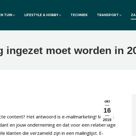
EN TUIN
LIFESTYLE & HOBBY
TECHNIEK
TRANSPORT
ZA
g ingezet moet worden in 2
okt
16
ecte content? Het antwoord is e-mailmarketing! Middels
2019
lant en jouw onderneming en dat voor een relatief lage
e klanten die verzameld zijn in een mailinglijst. E-