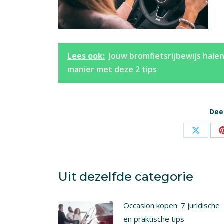
Lees ook:
Jouw bromfietsrijbewijs halen
manier met deze 2 tips
Deel
Share
on
X
Uit dezelfde categorie
Occasion kopen: 7 juridische
en praktische tips