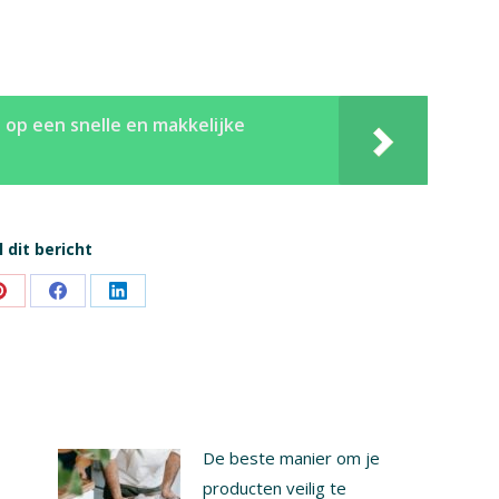
 op een snelle en makkelijke
 dit bericht
Share
Share
Share
on
on
on
Pinterest
Facebook
LinkedIn
De beste manier om je
producten veilig te