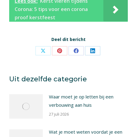
Lees ook:
Kerst vieren tijdens
Corona: 5 tips voor een corona
proof kerstfeest
Deel dit bericht
Share
Share
Share
Share
on
on
on
on
X
Pinterest
Facebook
LinkedIn
Uit dezelfde categorie
Waar moet je op letten bij een
verbouwing aan huis
27 juli 2026
Wat je moet weten voordat je een