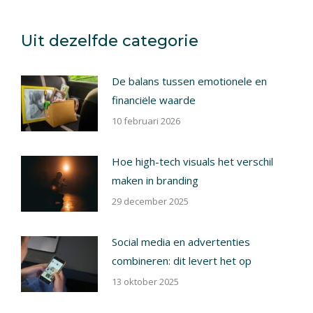
on
on
on
on
X
Pinterest
Facebook
LinkedIn
Uit dezelfde categorie
De balans tussen emotionele en
financiële waarde
10 februari 2026
Hoe high-tech visuals het verschil
maken in branding
29 december 2025
Social media en advertenties
combineren: dit levert het op
13 oktober 2025