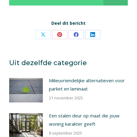
Deel dit bericht
Share
Share
Share
Share
on
on
on
on
X
Pinterest
Facebook
LinkedIn
Uit dezelfde categorie
Milieuvriendelijke alternatieven voor
parket en laminaat
21 november 2025
Een stalen deur op maat die jouw
woning karakter geeft
8 september 2025