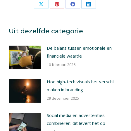
Share
Share
Share
Share
on
on
on
on
X
Pinterest
Facebook
LinkedIn
Uit dezelfde categorie
De balans tussen emotionele en
financiële waarde
10 februari 2026
Hoe high-tech visuals het verschil
maken in branding
29 december 2025
Social media en advertenties
combineren: dit levert het op