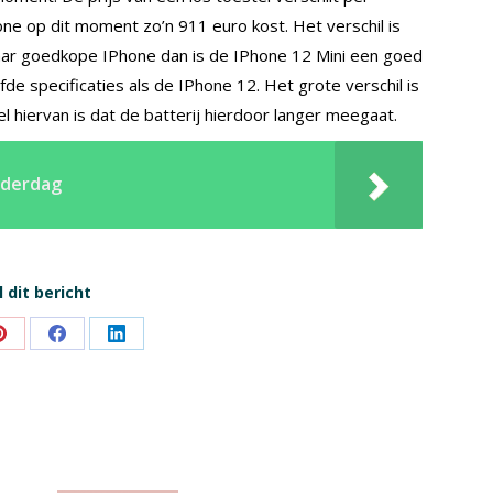
one op dit moment zo’n 911 euro kost. Het verschil is
naar goedkope IPhone dan is de IPhone 12 Mini een goed
fde specificaties als de IPhone 12. Het grote verschil is
el hiervan is dat de batterij hierdoor langer meegaat.
ederdag
 dit bericht
Share
Share
Share
on
on
on
Pinterest
Facebook
LinkedIn