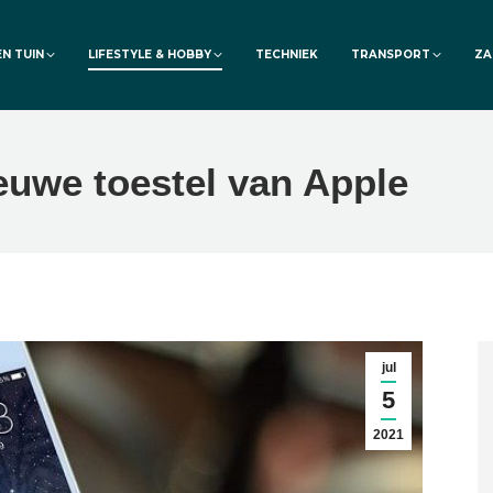
EN TUIN
LIFESTYLE & HOBBY
TECHNIEK
TRANSPORT
ZA
euwe toestel van Apple
jul
5
2021