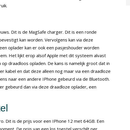
uik.
uws. Dit is de MagSafe charger. Dit is een ronde
bevestigt kan worden. Vervolgens kan via deze
een oplader kan er ook een pasjeshouder worden
m. Het lijkt erop alsof Apple met dit systeem alvast
n op draadloos opladen. De kans is namelijk groot dat in
r kabel en dat deze alleen nog maar via een draadloze
ens naar een andere IPhone gebeurd via de Bluetooth.
r gebeurd dan via deze draadloze oplader, een
el
o. Dit is de prijs voor een IPhone 12 met 64GB. Een
oment. De prijs van een los toestel verschilt per