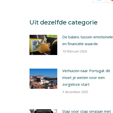
Share
on
X
Uit dezelfde categorie
De balans tussen emotionele
en financiële waarde
10 februari 2026
Verhuizen naar Portugal: dit
moet je weten voor een
zorgeloze start
3 december 2025
Stap voor stap omgaan met