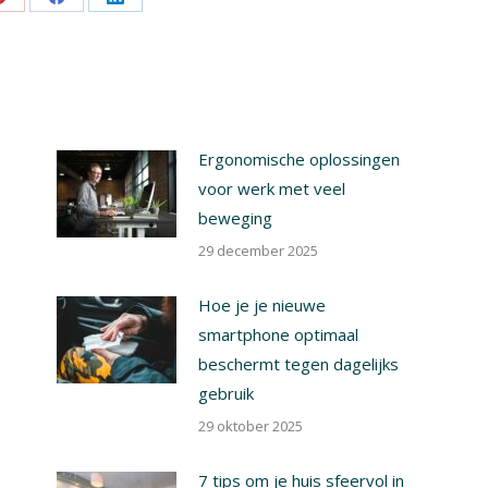
Share
Share
Share
on
on
on
Pinterest
Facebook
LinkedIn
Ergonomische oplossingen
voor werk met veel
beweging
29 december 2025
Hoe je je nieuwe
smartphone optimaal
beschermt tegen dagelijks
gebruik
29 oktober 2025
7 tips om je huis sfeervol in