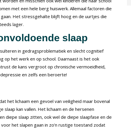
 worden en misschien ook wel kinderen die naar school
men met een hele berg huiswerk. Allemaal factoren die
gaan. Het stressgehalte blijft hoog en de uurtjes die
teeds lager.
 onvoldoende slaap
sulteren in gedragsproblematiek en slecht cognitief
ng op het werk en op school. Daarnaast is het ook
trust de kans vergroot op chronische vermoeidheid,
 depressie en zelfs een beroerte!
dat het lichaam een gevoel van veiligheid maar bovenal
ge slaap kan vallen. Het lichaam en de hersenen
een diepe slaap zitten, ook wel de diepe slaapfase en de
voor het slapen gaan in zo’n rustige toestand zodat