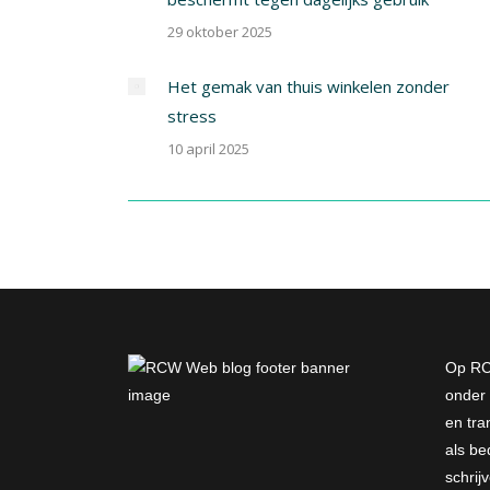
29 oktober 2025
Het gemak van thuis winkelen zonder
stress
10 april 2025
Op RC
onder 
en tra
als bed
schri