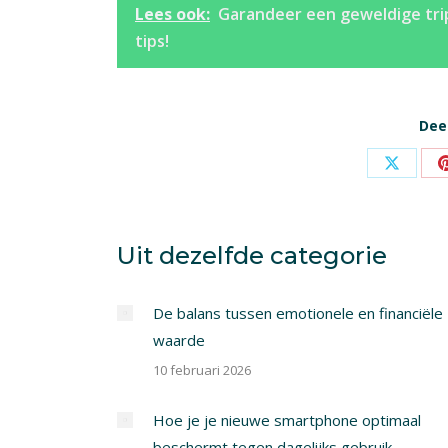
Lees ook:
Garandeer een geweldige trip
tips!
Deel
Share
on
X
Uit dezelfde categorie
De balans tussen emotionele en financiële
waarde
10 februari 2026
Hoe je je nieuwe smartphone optimaal
beschermt tegen dagelijks gebruik