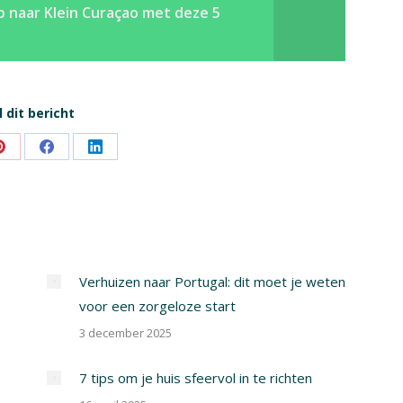
 naar Klein Curaçao met deze 5
 dit bericht
Share
Share
Share
on
on
on
Pinterest
Facebook
LinkedIn
Verhuizen naar Portugal: dit moet je weten
voor een zorgeloze start
3 december 2025
7 tips om je huis sfeervol in te richten