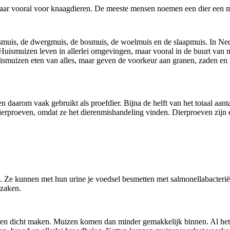
ar vooral voor knaagdieren. De meeste mensen noemen een dier een muis,
ismuis, de dwergmuis, de bosmuis, de woelmuis en de slaapmuis. In Ne
 Huismuizen leven in allerlei omgevingen, maar vooral in de buurt van 
ismuizen eten van alles, maar geven de voorkeur aan granen, zaden en 
n daarom vaak gebruikt als proefdier. Bijna de helft van het totaal aa
ierproeven, omdat ze het dierenmishandeling vinden. Dierproeven zijn 
 Ze kunnen met hun urine je voedsel besmetten met salmonellabacteriën
rzaken.
kieren dicht maken. Muizen komen dan minder gemakkelijk binnen. Al he