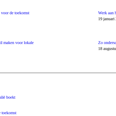
s voor de toekomst
Werk aan h
19 januari
hil maken voor lokale
Zo ondersch
18 august
alië boekt
e toekomst