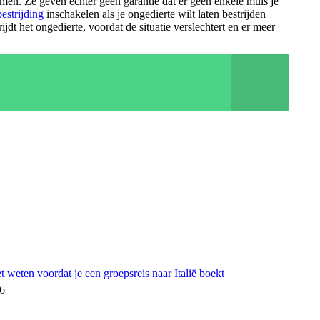
men. Ze geven echter geen garantie dat er geen enkele muis je
estrijding
inschakelen als je ongedierte wilt laten bestrijden
jdt het ongedierte, voordat de situatie verslechtert en er meer
t weten voordat je een groepsreis naar Italië boekt
26