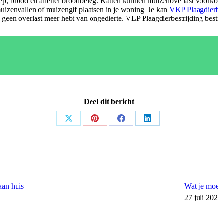
oep, brood en allerlei broodbeleg. Katten kunnen muizenoverlast voorko
 muizenvallen of muizengif plaatsen in je woning. Je kan
VKP Plaagdierb
 geen overlast meer hebt van ongedierte. VLP Plaagdierbestrijding bestri
Deel dit bericht
Share
Share
Share
Share
on
on
on
on
X
Pinterest
Facebook
LinkedIn
aan huis
Wat je moe
27 juli 20