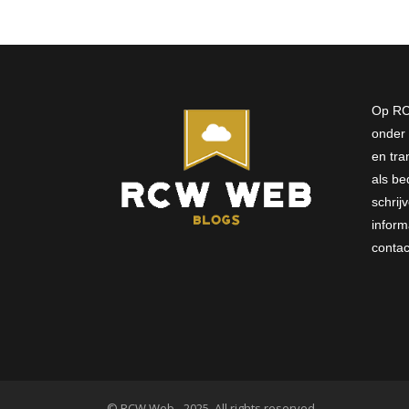
Op RC
onder 
en tra
als bed
schri
inform
conta
© RCW Web - 2025. All rights reserved.