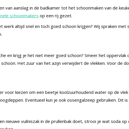
ren van aanslag in de badkamer tot het schoonmaken van de keuken.
onele schoonmakers
op een rij gezet.
 werk altijd snel en toch goed schoon krijgen? Wij spraken met
n.
uche en krijg je het niet meer goed schoon? Smeer het oppervlak d
choon. Het zuur van het azijn verwijdert de vlekken. Voor de do
unt er voor kiezen om een beetje koolzuurhoudend water op de vlek
roogdeppen. Eventueel kun je ook ossengalzeep gebruiken. Dit is 
een nieuwe vuilniszak in de prullenbak doet, strooi je wat soda 