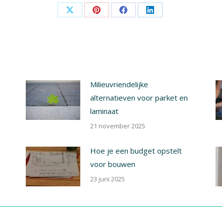
Share
Share
Share
Share
on
on
on
on
X
Pinterest
Facebook
LinkedIn
Milieuvriendelijke
alternatieven voor parket en
laminaat
21 november 2025
Hoe je een budget opstelt
voor bouwen
23 juni 2025